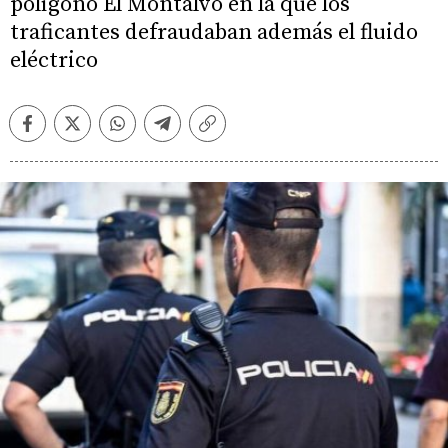
polígono El Montalvo en la que los
traficantes defraudaban además el fluido
eléctrico
Facebook
Twitter
Whatsapp
Telegram
Copiar
enlace