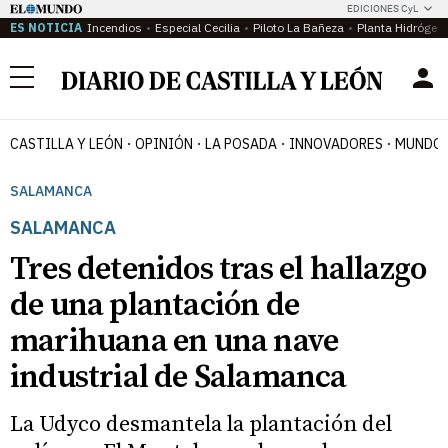
EDICIONES CyL
ES NOTICIA
Incendios
Especial Cecilia
Piloto La Bañeza
Planta Hidrógen
Menú
CASTILLA Y LEÓN
OPINIÓN
LA POSADA
INNOVADORES
MUNDO 
SALAMANCA
SALAMANCA
Tres detenidos tras el hallazgo
de una plantación de
marihuana en una nave
industrial de Salamanca
La Udyco desmantela la plantación del