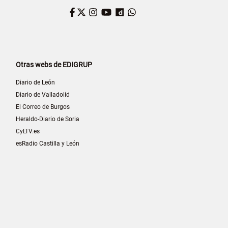
Facebook
Twitter
Instagram
YouTube
Dailymotion
WhatsApp
Otras webs de EDIGRUP
Diario de León
Diario de Valladolid
El Correo de Burgos
Heraldo-Diario de Soria
CyLTV.es
esRadio Castilla y León