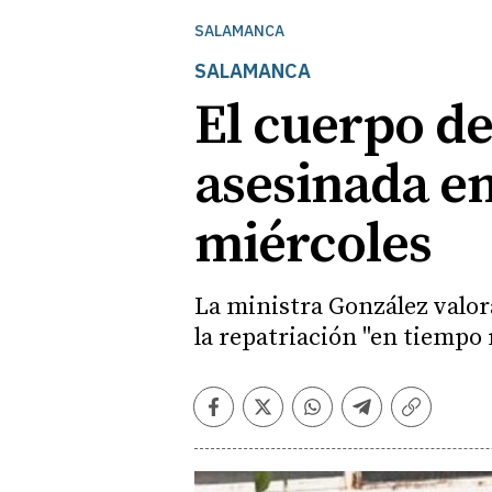
SALAMANCA
SALAMANCA
El cuerpo de
asesinada en
miércoles
La ministra González valor
la repatriación "en tiempo
Facebook
Twitter
Whatsapp
Telegram
Copiar
enlace