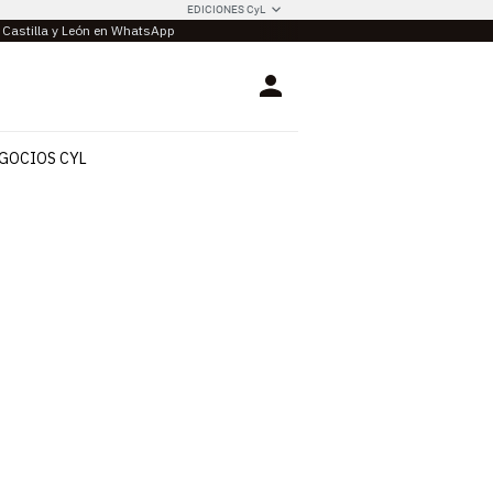
EDICIONES CyL
e Castilla y León en WhatsApp
Login
GOCIOS CYL