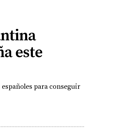
antina
ña este
s españoles para conseguir