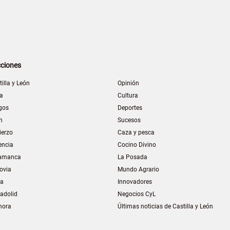
ciones
tilla y León
Opinión
la
Cultura
gos
Deportes
n
Sucesos
ierzo
Caza y pesca
encia
Cocino Divino
amanca
La Posada
ovia
Mundo Agrario
ia
Innovadores
ladolid
Negocios CyL
mora
Últimas noticias de Castilla y León