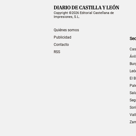
Copyright ©2026 Editorial Castellana de
Impresiones, S.L.
Quiénes somos
Publicidad
Sec
Contacto
Cas
RSS
Ávi
Bur
Leó
El B
Pal
Sal
Seg
Sor
Val
Za