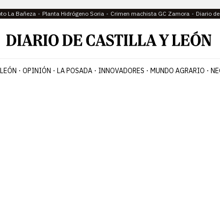
oto La Bañeza
Planta Hidrógeno Soria
Crimen machista GC Zamora
Diario d
 LEÓN
OPINIÓN
LA POSADA
INNOVADORES
MUNDO AGRARIO
NE