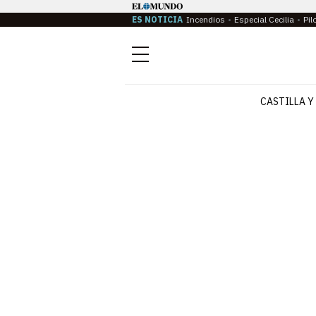
ES NOTICIA
Incendios
Especial Cecilia
Pil
Menú
CASTILLA Y