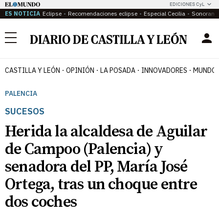
EDICIONES CyL
ES NOTICIA
Eclipse
Recomendaciones eclipse
Especial Cecilia
Sonoram
Menú
CASTILLA Y LEÓN
OPINIÓN
LA POSADA
INNOVADORES
MUNDO 
PALENCIA
SUCESOS
Herida la alcaldesa de Aguilar
de Campoo (Palencia) y
senadora del PP, María José
Ortega, tras un choque entre
dos coches