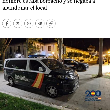
hombre estaba borracho y se negaba a
abandonar el local
Facebook
Twitter
Whatsapp
Telegram
Copiar
enlace