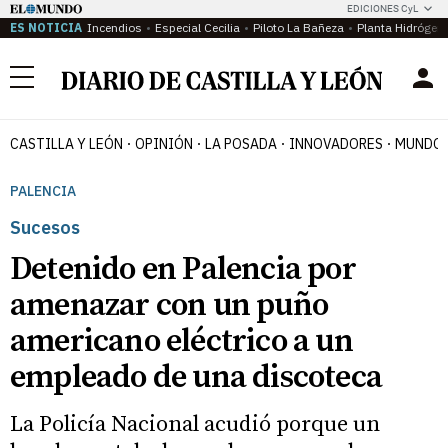
EDICIONES CyL
ES NOTICIA
Incendios
Especial Cecilia
Piloto La Bañeza
Planta Hidrógen
Menú
CASTILLA Y LEÓN
OPINIÓN
LA POSADA
INNOVADORES
MUNDO 
PALENCIA
Sucesos
Detenido en Palencia por
amenazar con un puño
americano eléctrico a un
empleado de una discoteca
La Policía Nacional acudió porque un