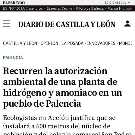
EDICIONES CyL
ES NOTICIA
Incendios
Especial Cecilia
Piloto La Bañeza
Planta Hidrógen
Menú
CASTILLA Y LEÓN
OPINIÓN
LA POSADA
INNOVADORES
MUNDO 
PALENCIA
Recurren la autorización
ambiental de una planta de
hidrógeno y amoniaco en un
pueblo de Palencia
Ecologistas en Acción justifica que se
instalará a 600 metros del núcleo de
población y del colegio comarcal San Pedro