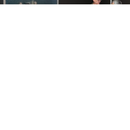
Inauguración del VI Festival Internacional de Fotografía de
Castilla y León. Asisten la directora general de Políticas
Culturales en funciones, Inmaculada Martínez; y el concejal
de Identidad Cultural, Turismo y Fiestas, Francisco
Fernández
BRÁGIMO
Inauguración del VI Festival
/13
Internacional de Fotografía de Castilla y
León, en la imagen exposición de Sergio
Belinchón de la colección del MUSAC