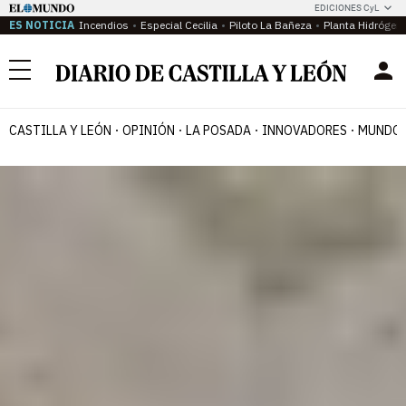
EDICIONES CyL
ES NOTICIA
Incendios
Especial Cecilia
Piloto La Bañeza
Planta Hidrógen
Menú
CASTILLA Y LEÓN
OPINIÓN
LA POSADA
INNOVADORES
MUNDO 