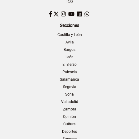
RSS
Facebook
Twitter
Instagram
YouTube
Dailymotion
WhatsApp
Secciones
Castilla y León
Ávila
Burgos
León
El Bierzo
Palencia
Salamanca
Segovia
Soria
Valladolid
Zamora
Opinión
Cultura
Deportes
Sucesos