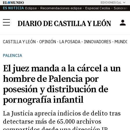
EDICIONES CyL
ES NOTICIA
Eclipse
Recomendaciones eclipse
Especial Cecilia
Sonoram
Menú
CASTILLA Y LEÓN
OPINIÓN
LA POSADA
INNOVADORES
MUNDO 
PALENCIA
El juez manda a la cárcel a un
hombre de Palencia por
posesión y distribución de
pornografía infantil
La Justicia aprecia indicios de delito tras
detectarse más de 65.000 archivos
compartidos desde una dirección IP