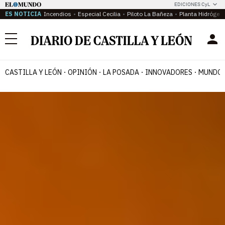
EDICIONES CyL
ES NOTICIA
Incendios
Especial Cecilia
Piloto La Bañeza
Planta Hidrógen
Menú
CASTILLA Y LEÓN
OPINIÓN
LA POSADA
INNOVADORES
MUNDO 