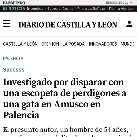
EDICIONES CyL
ES NOTICIA
Incendios
Especial Cecilia
Piloto La Bañeza
Planta Hidrógen
Menú
CASTILLA Y LEÓN
OPINIÓN
LA POSADA
INNOVADORES
MUNDO 
PALENCIA
Sucesos
Investigado por disparar con
una escopeta de perdigones a
una gata en Amusco en
Palencia
El presunto autor, un hombre de 54 años,