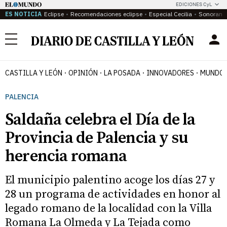
EDICIONES CyL
ES NOTICIA
Eclipse
Recomendaciones eclipse
Especial Cecilia
Sonoram
Menú
CASTILLA Y LEÓN
OPINIÓN
LA POSADA
INNOVADORES
MUNDO 
PALENCIA
Saldaña celebra el Día de la
Provincia de Palencia y su
herencia romana
El municipio palentino acoge los días 27 y
28 un programa de actividades en honor al
legado romano de la localidad con la Villa
Romana La Olmeda y La Tejada como