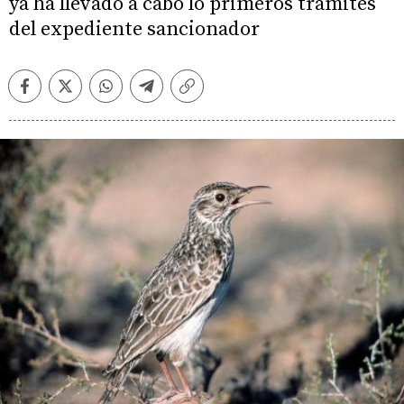
ya ha llevado a cabo lo primeros trámites
del expediente sancionador
Facebook
Twitter
Whatsapp
Telegram
Copiar
enlace