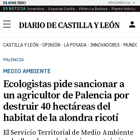
EDICIONES CyL
ES NOTICIA
Incendios
Especial Cecilia
Piloto La Bañeza
Planta Hidrógen
Menú
CASTILLA Y LEÓN
OPINIÓN
LA POSADA
INNOVADORES
MUNDO 
PALENCIA
MEDIO AMBIENTE
Ecologistas pide sancionar a
un agricultor de Palencia por
destruir 40 hectáreas del
habitat de la alondra ricotí
El Servicio Territorial de Medio Ambiente