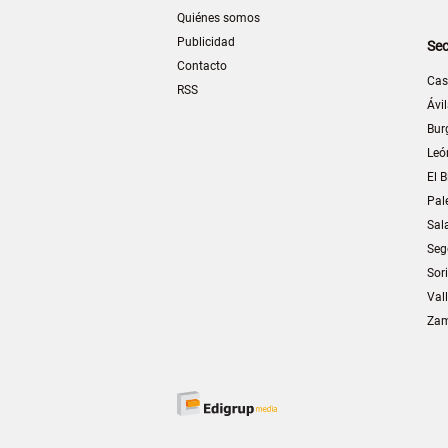
Quiénes somos
Publicidad
Sec
Contacto
Cas
RSS
Ávi
Bur
Leó
El B
Pal
Sal
Seg
Sor
Val
Za