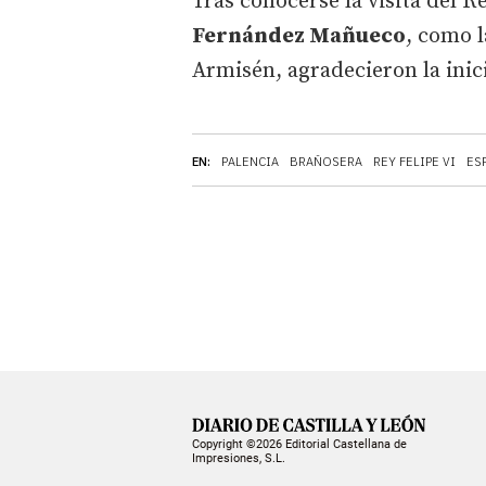
Tras conocerse la visita del R
Fernández Mañueco
, como l
Armisén, agradecieron la inici
EN:
PALENCIA
BRAÑOSERA
REY FELIPE VI
ES
Copyright ©2026 Editorial Castellana de
Impresiones, S.L.