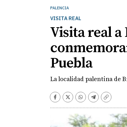
PALENCIA
VISITA REAL
Visita real a
conmemorar 
Puebla
La localidad palentina de 
Facebook
Twitter
Whatsapp
Telegram
Copiar
enlace