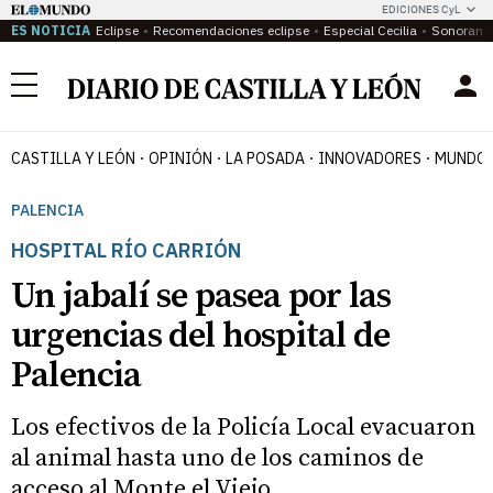
EDICIONES CyL
ES NOTICIA
Eclipse
Recomendaciones eclipse
Especial Cecilia
Sonoram
Menú
CASTILLA Y LEÓN
OPINIÓN
LA POSADA
INNOVADORES
MUNDO 
PALENCIA
HOSPITAL RÍO CARRIÓN
Un jabalí se pasea por las
urgencias del hospital de
Palencia
Los efectivos de la Policía Local evacuaron
al animal hasta uno de los caminos de
acceso al Monte el Viejo