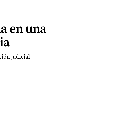
na en una
ia
ción judicial