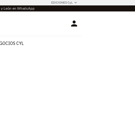
EDICIONES CyL
la y León en WhatsApp
Login
GOCIOS CYL