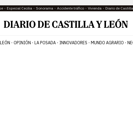
se
Especial Cecilia
Sonorama
Accidente tráfico
Vivienda
Diario de Castil
 LEÓN
OPINIÓN
LA POSADA
INNOVADORES
MUNDO AGRARIO
NE