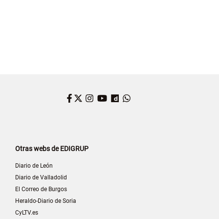
Facebook
Twitter
Instagram
YouTube
Dailymotion
WhatsApp
Otras webs de EDIGRUP
Diario de León
Diario de Valladolid
El Correo de Burgos
Heraldo-Diario de Soria
CyLTV.es