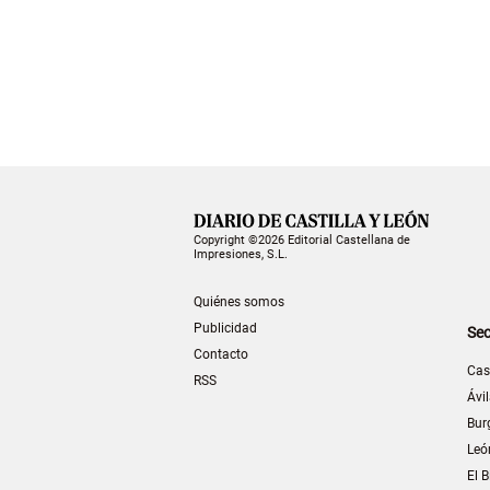
Copyright ©2026 Editorial Castellana de
Impresiones, S.L.
Quiénes somos
Publicidad
Sec
Contacto
Cas
RSS
Ávi
Bur
Leó
El B