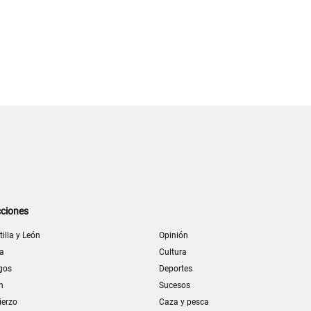
ciones
tilla y León
Opinión
la
Cultura
gos
Deportes
n
Sucesos
ierzo
Caza y pesca