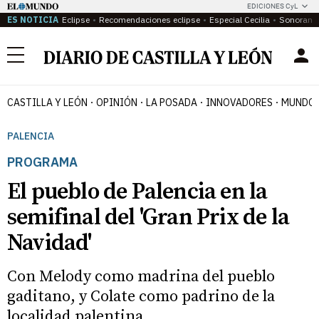
EDICIONES CyL
ES NOTICIA
Eclipse
Recomendaciones eclipse
Especial Cecilia
Sonoram
Menú
CASTILLA Y LEÓN
OPINIÓN
LA POSADA
INNOVADORES
MUNDO 
PALENCIA
PROGRAMA
El pueblo de Palencia en la
semifinal del 'Gran Prix de la
Navidad'
Con Melody como madrina del pueblo
gaditano, y Colate como padrino de la
localidad palentina