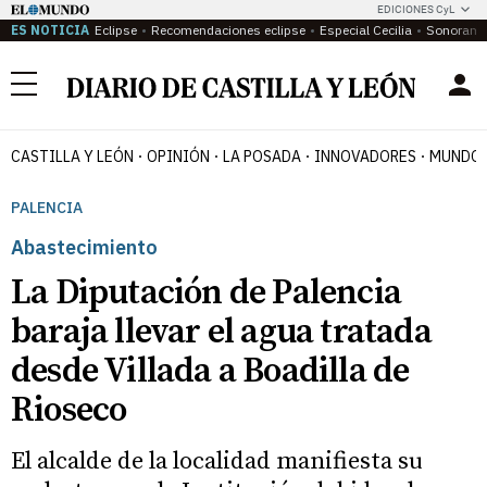
EDICIONES CyL
ES NOTICIA
Eclipse
Recomendaciones eclipse
Especial Cecilia
Sonoram
Menú
CASTILLA Y LEÓN
OPINIÓN
LA POSADA
INNOVADORES
MUNDO 
PALENCIA
Abastecimiento
La Diputación de Palencia
baraja llevar el agua tratada
desde Villada a Boadilla de
Rioseco
El alcalde de la localidad manifiesta su