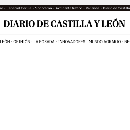
se
Especial Cecilia
Sonorama
Accidente tráfico
Vivienda
Diario de Castil
 LEÓN
OPINIÓN
LA POSADA
INNOVADORES
MUNDO AGRARIO
NE