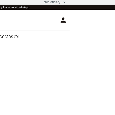
EDICIONES CyL
la y León en WhatsApp
Login
GOCIOS CYL