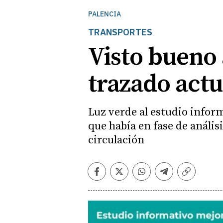
PALENCIA
TRANSPORTES
Visto bueno a
trazado actu
Luz verde al estudio inform
que había en fase de anális
circulación
Facebook
Twitter
Whatsapp
Telegram
Copiar
enlace