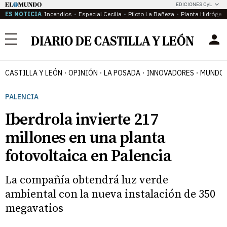
EDICIONES CyL
ES NOTICIA
Incendios
Especial Cecilia
Piloto La Bañeza
Planta Hidrógen
Menú
CASTILLA Y LEÓN
OPINIÓN
LA POSADA
INNOVADORES
MUNDO 
PALENCIA
Iberdrola invierte 217
millones en una planta
fotovoltaica en Palencia
La compañía obtendrá luz verde
ambiental con la nueva instalación de 350
megavatios