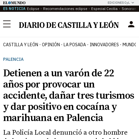
EDICIONES CyL
ES NOTICIA
Eclipse
Recomendaciones eclipse
Especial Cecilia
Sonoram
Menú
CASTILLA Y LEÓN
OPINIÓN
LA POSADA
INNOVADORES
MUNDO 
PALENCIA
Detienen a un varón de 22
años por provocar un
accidente, dañar tres turismos
y dar positivo en cocaína y
marihuana en Palencia
La Policía Local denunció a otro hombre