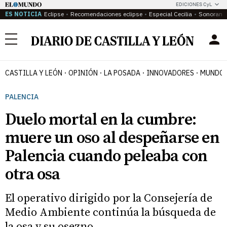
EDICIONES CyL
ES NOTICIA
Eclipse
Recomendaciones eclipse
Especial Cecilia
Sonoram
Menú
CASTILLA Y LEÓN
OPINIÓN
LA POSADA
INNOVADORES
MUNDO 
PALENCIA
Duelo mortal en la cumbre:
muere un oso al despeñarse en
Palencia cuando peleaba con
otra osa
El operativo dirigido por la Consejería de
Medio Ambiente continúa la búsqueda de
la osa y su osezno