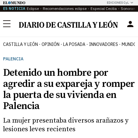
EDICIONES CyL
ES NOTICIA
Eclipse
Recomendaciones eclipse
Especial Cecilia
Sonoram
Menú
CASTILLA Y LEÓN
OPINIÓN
LA POSADA
INNOVADORES
MUNDO 
PALENCIA
Detenido un hombre por
agredir a su expareja y romper
la puerta de su vivienda en
Palencia
La mujer presentaba diversos arañazos y
lesiones leves recientes