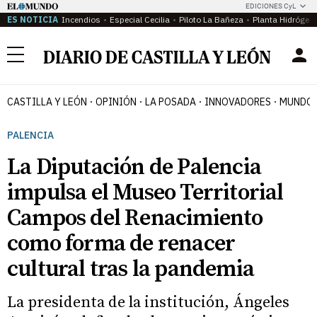
EDICIONES CyL
ES NOTICIA
Incendios
Especial Cecilia
Piloto La Bañeza
Planta Hidrógen
Menú
CASTILLA Y LEÓN
OPINIÓN
LA POSADA
INNOVADORES
MUNDO 
PALENCIA
La Diputación de Palencia
impulsa el Museo Territorial
Campos del Renacimiento
como forma de renacer
cultural tras la pandemia
La presidenta de la institución, Ángeles