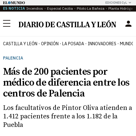
EDICIONES CyL
ES NOTICIA
Incendios
Especial Cecilia
Piloto La Bañeza
Planta Hidrógen
Menú
CASTILLA Y LEÓN
OPINIÓN
LA POSADA
INNOVADORES
MUNDO 
PALENCIA
Más de 200 pacientes por
médico de diferencia entre los
centros de Palencia
Los facultativos de Pintor Oliva atienden a
1.412 pacientes frente a los 1.182 de la
Puebla