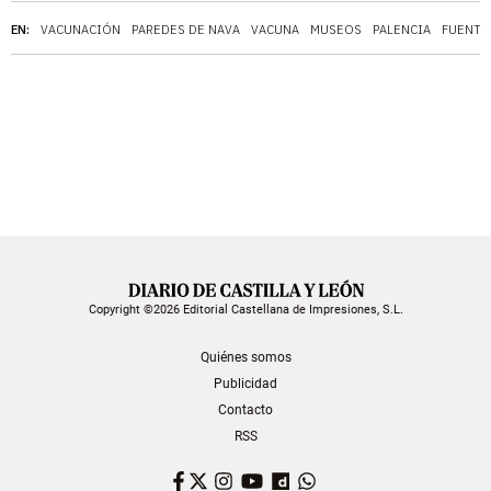
EN:
VACUNACIÓN
PAREDES DE NAVA
VACUNA
MUSEOS
PALENCIA
FUENTE
Copyright ©2026 Editorial Castellana de Impresiones, S.L.
Quiénes somos
Publicidad
Contacto
RSS
Facebook
Twitter
Instagram
YouTube
Dailymotion
WhatsApp