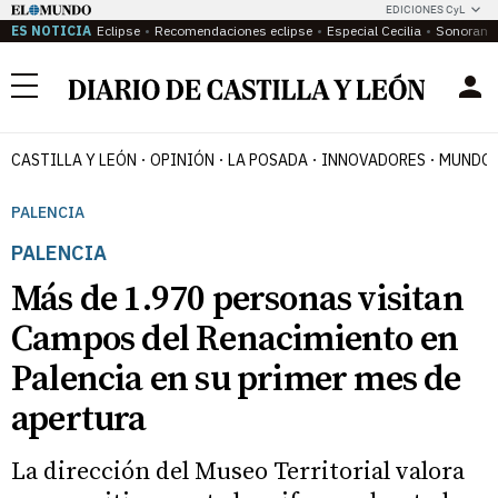
EDICIONES CyL
ES NOTICIA
Eclipse
Recomendaciones eclipse
Especial Cecilia
Sonoram
Menú
CASTILLA Y LEÓN
OPINIÓN
LA POSADA
INNOVADORES
MUNDO 
PALENCIA
PALENCIA
Más de 1.970 personas visitan
Campos del Renacimiento en
Palencia en su primer mes de
apertura
La dirección del Museo Territorial valora