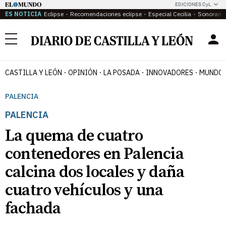
EDICIONES CyL
ES NOTICIA
Eclipse
Recomendaciones eclipse
Especial Cecilia
Sonoram
Menú
CASTILLA Y LEÓN
OPINIÓN
LA POSADA
INNOVADORES
MUNDO 
PALENCIA
PALENCIA
La quema de cuatro
contenedores en Palencia
calcina dos locales y daña
cuatro vehículos y una
fachada