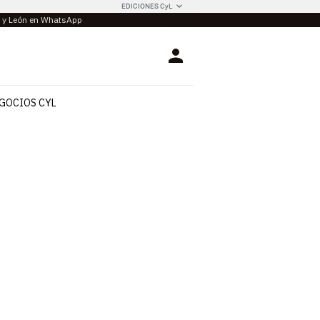
EDICIONES CyL
la y León en WhatsApp
Login
GOCIOS CYL