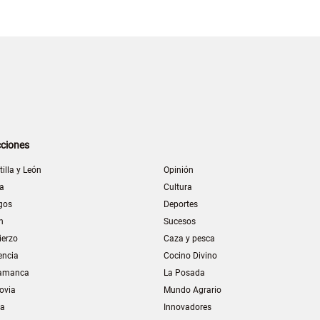
ciones
tilla y León
Opinión
la
Cultura
gos
Deportes
n
Sucesos
ierzo
Caza y pesca
encia
Cocino Divino
amanca
La Posada
ovia
Mundo Agrario
ia
Innovadores