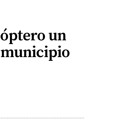
cóptero un
l municipio