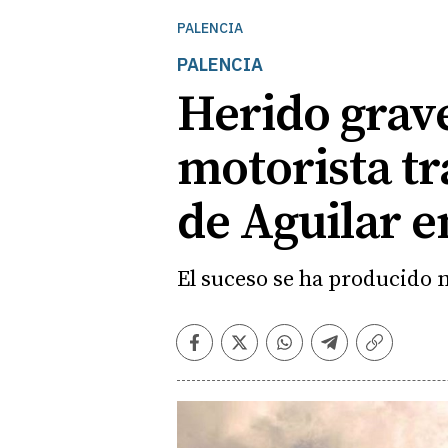
PALENCIA
PALENCIA
Herido grav
motorista tr
de Aguilar e
El suceso se ha producido m
Facebook
Twitter
Whatsapp
Telegram
Copiar
enlace