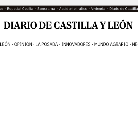
se
Especial Cecilia
Sonorama
Accidente tráfico
Vivienda
Diario de Castil
 LEÓN
OPINIÓN
LA POSADA
INNOVADORES
MUNDO AGRARIO
NE