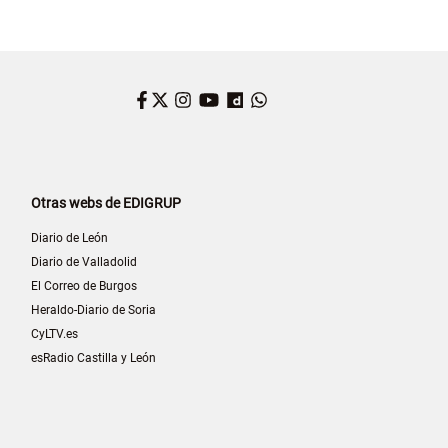
Facebook
Twitter
Instagram
YouTube
Dailymotion
WhatsApp
Otras webs de EDIGRUP
Diario de León
Diario de Valladolid
El Correo de Burgos
Heraldo-Diario de Soria
CyLTV.es
esRadio Castilla y León