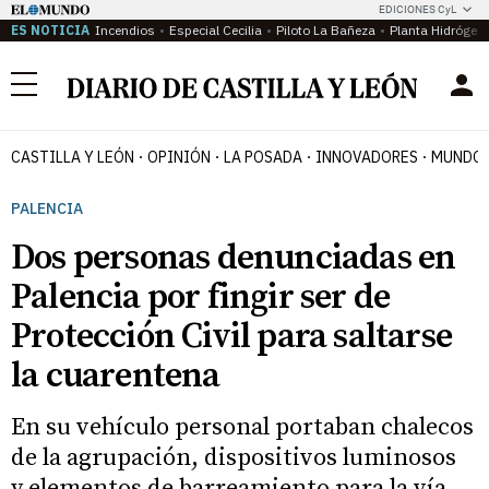
EDICIONES CyL
ES NOTICIA
Incendios
Especial Cecilia
Piloto La Bañeza
Planta Hidrógen
Menú
CASTILLA Y LEÓN
OPINIÓN
LA POSADA
INNOVADORES
MUNDO 
PALENCIA
Dos personas denunciadas en
Palencia por fingir ser de
Protección Civil para saltarse
la cuarentena
En su vehículo personal portaban chalecos
de la agrupación, dispositivos luminosos
y elementos de barreamiento para la vía