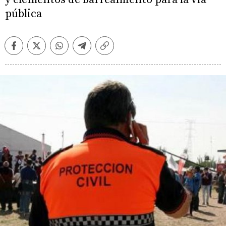
pública
Facebook
Twitter
Whatsapp
Telegram
Copiar
enlace