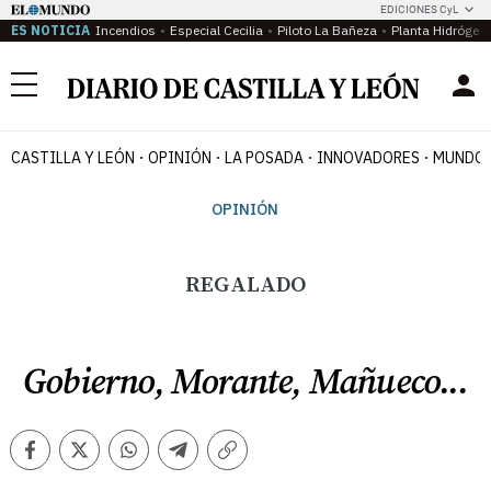
EDICIONES CyL
ES NOTICIA
Incendios
Especial Cecilia
Piloto La Bañeza
Planta Hidrógen
Menú
CASTILLA Y LEÓN
OPINIÓN
LA POSADA
INNOVADORES
MUNDO 
OPINIÓN
REGALADO
Gobierno, Morante, Mañueco...
Facebook
Twitter
Whatsapp
Telegram
Copiar
enlace