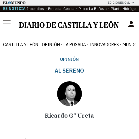
EDICIONES CyL
ES NOTICIA
Incendios
Especial Cecilia
Piloto La Bañeza
Planta Hidrógen
Menú
CASTILLA Y LEÓN
OPINIÓN
LA POSADA
INNOVADORES
MUNDO 
OPINIÓN
AL SERENO
Ricardo Gª Ureta