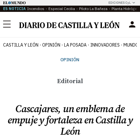
EDICIONES CyL
ES NOTICIA
Incendios
Especial Cecilia
Piloto La Bañeza
Planta Hidrógen
Menú
CASTILLA Y LEÓN
OPINIÓN
LA POSADA
INNOVADORES
MUNDO 
OPINIÓN
Editorial
Cascajares, un emblema de
empuje y fortaleza en Castilla y
León