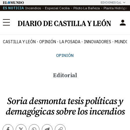
EDICIONES CyL
ES NOTICIA
Incendios
Especial Cecilia
Piloto La Bañeza
Planta Hidrógen
Menú
CASTILLA Y LEÓN
OPINIÓN
LA POSADA
INNOVADORES
MUNDO 
OPINIÓN
Editorial
Soria desmonta tesis políticas y
demagógicas sobre los incendios