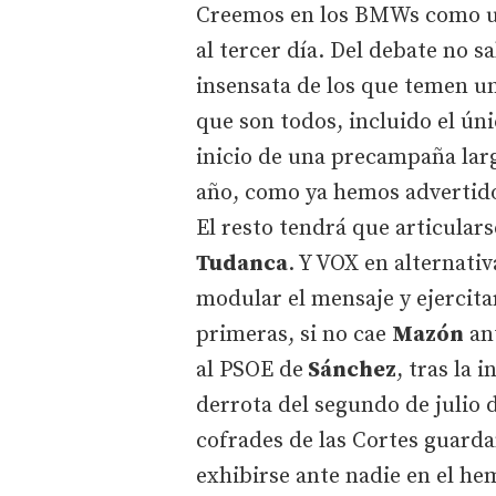
Creemos en los BMWs como un 
al tercer día. Del debate no s
insensata de los que temen un
que son todos, incluido el ún
inicio de una precampaña lar
año, como ya hemos advertidos
El resto tendrá que articulars
Tudanca
. Y VOX en alternati
modular el mensaje y ejercitar
primeras, si no cae
Mazón
ant
al PSOE de
Sánchez
, tras la 
derrota del segundo de julio 
cofrades de las Cortes guarda
exhibirse ante nadie en el he