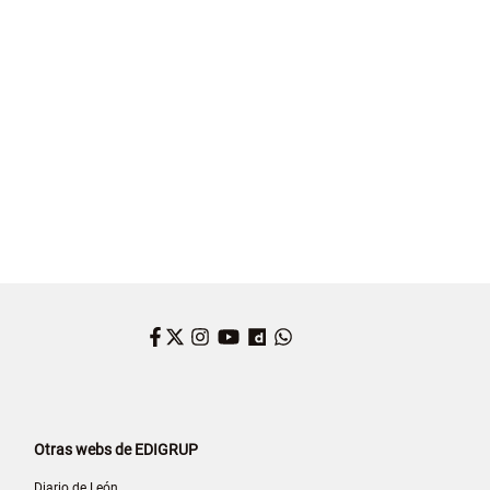
Facebook
Twitter
Instagram
YouTube
Dailymotion
WhatsApp
Otras webs de EDIGRUP
Diario de León