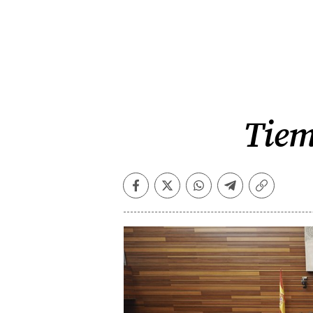
Tiem
Facebook
Twitter
Whatsapp
Telegram
Copiar
enlace