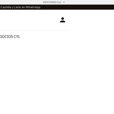
EDICIONES CyL
e Castilla y León en WhatsApp
Login
GOCIOS CYL