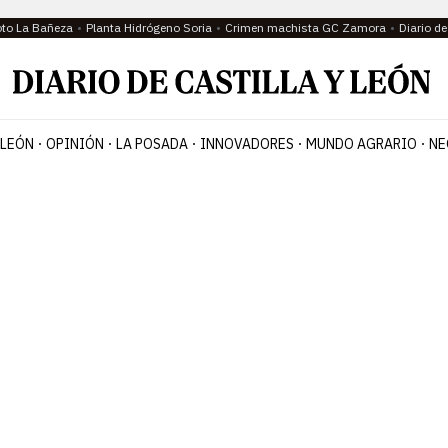
oto La Bañeza
Planta Hidrógeno Soria
Crimen machista GC Zamora
Diario d
 LEÓN
OPINIÓN
LA POSADA
INNOVADORES
MUNDO AGRARIO
NE