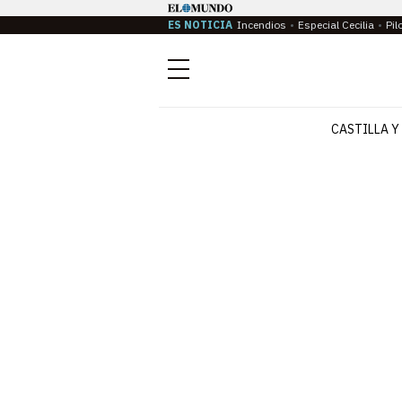
ES NOTICIA
Incendios
Especial Cecilia
Pil
Menú
CASTILLA Y