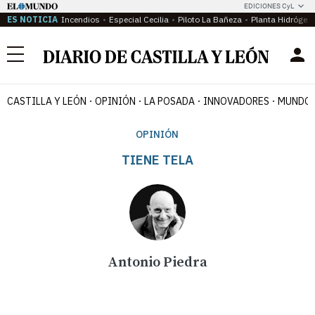
EDICIONES CyL
ES NOTICIA
Incendios
Especial Cecilia
Piloto La Bañeza
Planta Hidrógen
Menú
CASTILLA Y LEÓN
OPINIÓN
LA POSADA
INNOVADORES
MUNDO 
OPINIÓN
TIENE TELA
Antonio Piedra