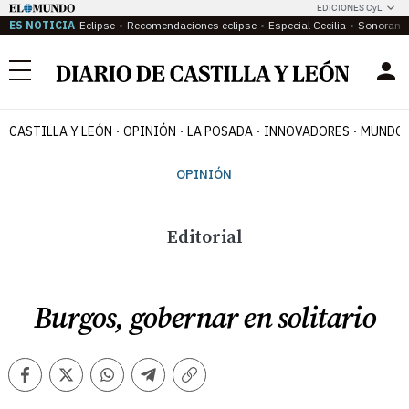
EDICIONES CyL
ES NOTICIA
Eclipse
Recomendaciones eclipse
Especial Cecilia
Sonoram
Menú
CASTILLA Y LEÓN
OPINIÓN
LA POSADA
INNOVADORES
MUNDO 
OPINIÓN
Editorial
Burgos, gobernar en solitario
Facebook
Twitter
Whatsapp
Telegram
Copiar
enlace