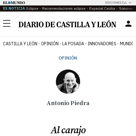
EDICIONES CyL
ES NOTICIA
Eclipse
Recomendaciones eclipse
Especial Cecilia
Sonoram
Menú
CASTILLA Y LEÓN
OPINIÓN
LA POSADA
INNOVADORES
MUNDO 
OPINIÓN
Antonio Piedra
Al carajo