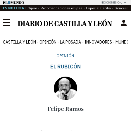
EDICIONES CyL
ES NOTICIA
Eclipse
Recomendaciones eclipse
Especial Cecilia
Sonoram
Menú
CASTILLA Y LEÓN
OPINIÓN
LA POSADA
INNOVADORES
MUNDO 
OPINIÓN
EL RUBICÓN
Felipe Ramos