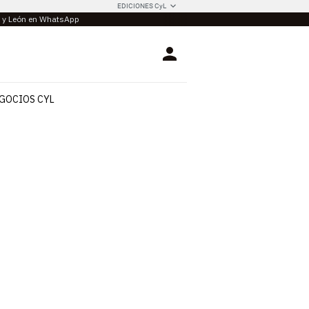
EDICIONES CyL
la y León en WhatsApp
Login
GOCIOS CYL