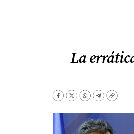
La errátic
Facebook
Twitter
Whatsapp
Telegram
Copiar
enlace