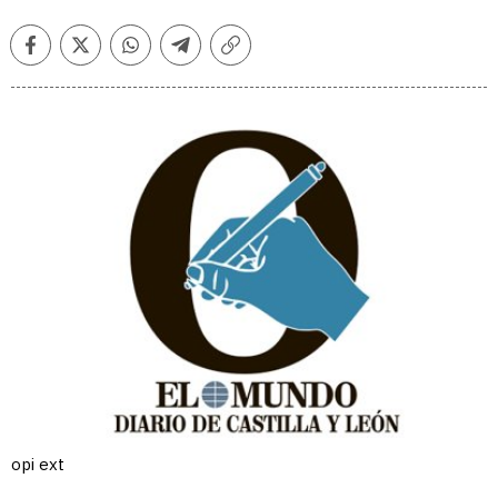
Facebook
Twitter
Whatsapp
Telegram
Copiar
enlace
opi ext