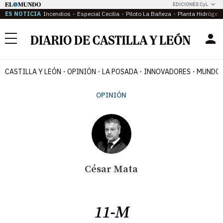
EDICIONES CyL
ES NOTICIA
Incendios
Especial Cecilia
Piloto La Bañeza
Planta Hidrógen
Menú
CASTILLA Y LEÓN
OPINIÓN
LA POSADA
INNOVADORES
MUNDO 
OPINIÓN
César Mata
11-M