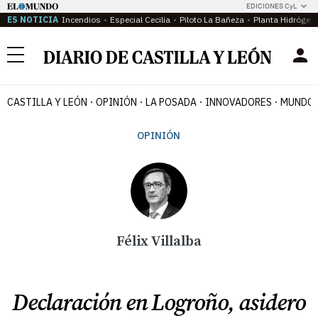
EDICIONES CyL
ES NOTICIA
Incendios
Especial Cecilia
Piloto La Bañeza
Planta Hidrógen
Menú
CASTILLA Y LEÓN
OPINIÓN
LA POSADA
INNOVADORES
MUNDO 
OPINIÓN
Félix Villalba
Declaración en Logroño, asidero