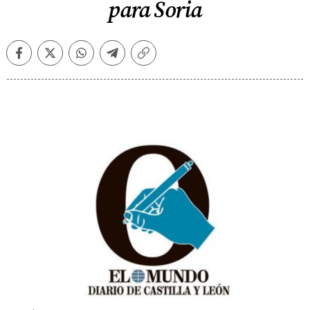
para Soria
Facebook
Twitter
Whatsapp
Telegram
Copiar
enlace