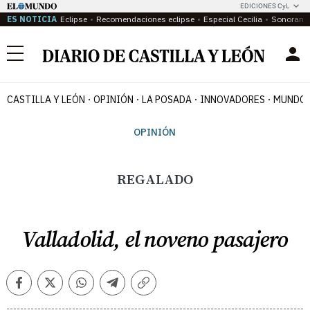
EDICIONES CyL
ES NOTICIA
Eclipse
Recomendaciones eclipse
Especial Cecilia
Sonoram
Menú
CASTILLA Y LEÓN
OPINIÓN
LA POSADA
INNOVADORES
MUNDO 
OPINIÓN
REGALADO
Valladolid, el noveno pasajero
Facebook
Twitter
Whatsapp
Telegram
Copiar
enlace