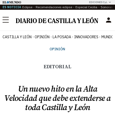
EDICIONES CyL
ES NOTICIA
Eclipse
Recomendaciones eclipse
Especial Cecilia
Sonoram
Menú
CASTILLA Y LEÓN
OPINIÓN
LA POSADA
INNOVADORES
MUNDO 
OPINIÓN
EDITORIAL
Un nuevo hito en la Alta
Velocidad que debe extenderse a
toda Castilla y León