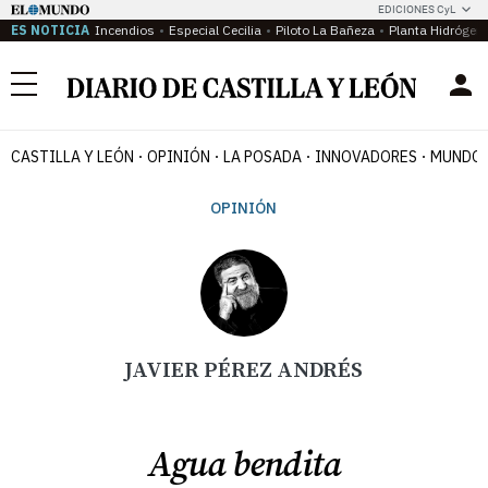
EDICIONES CyL
ES NOTICIA
Incendios
Especial Cecilia
Piloto La Bañeza
Planta Hidrógen
Menú
CASTILLA Y LEÓN
OPINIÓN
LA POSADA
INNOVADORES
MUNDO 
OPINIÓN
JAVIER PÉREZ ANDRÉS
Agua bendita