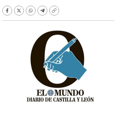
Facebook
Twitter
Whatsapp
Telegram
Copiar
enlace