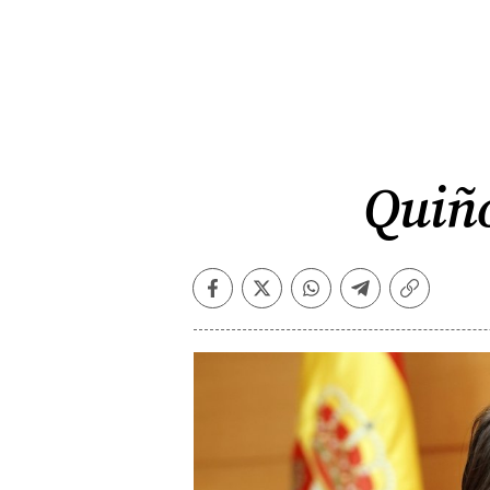
Quiño
Facebook
Twitter
Whatsapp
Telegram
Copiar
enlace