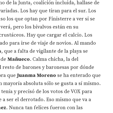
de la Junta, coalición incluida, hallase de
ariadas. Los hay que tiran para el sur. Los
uso los que optan por Finisterre a ver si se
 verá, pero los bivalvos están en su
crustáceos. Hay que cargar el calcio. Los
do para irse de viaje de novios. Al mando
s
, que a falta de vigilante de la playa se
a de
Mañueco
. Calma chicha, la del
l resto de barones y baronesas por dónde
ora que
Juanma Moreno
se ha enterado que
n mayoría absoluta sólo se gusta a sí mismo.
tenía y precisó de los votos de VOX para
 a ser el derrotado. Eso mismo que va a
hez
. Nunca tan felices fueron con las