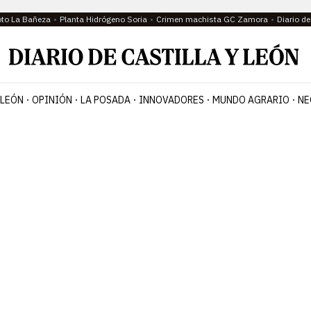
oto La Bañeza
Planta Hidrógeno Soria
Crimen machista GC Zamora
Diario d
 LEÓN
OPINIÓN
LA POSADA
INNOVADORES
MUNDO AGRARIO
NE