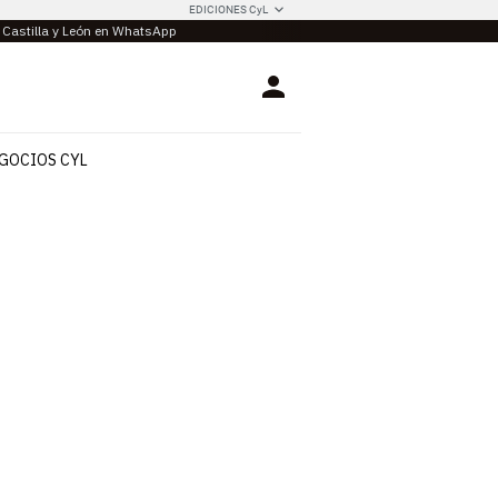
EDICIONES CyL
e Castilla y León en WhatsApp
Login
GOCIOS CYL