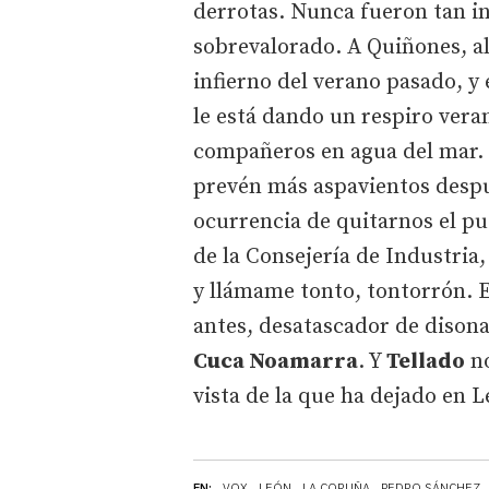
derrotas. Nunca fueron tan inf
sobrevalorado. A Quiñones, a
infierno del verano pasado, y
le está dando un respiro vera
compañeros en agua del mar. E
prevén más aspavientos despu
ocurrencia de quitarnos el pu
de la Consejería de Industri
y llámame tonto, tontorrón. E
antes, desatascador de disona
Cuca Noamarra
. Y
Tellado
no
vista de la que ha dejado en 
EN:
VOX
LEÓN
LA CORUÑA
PEDRO SÁNCHEZ