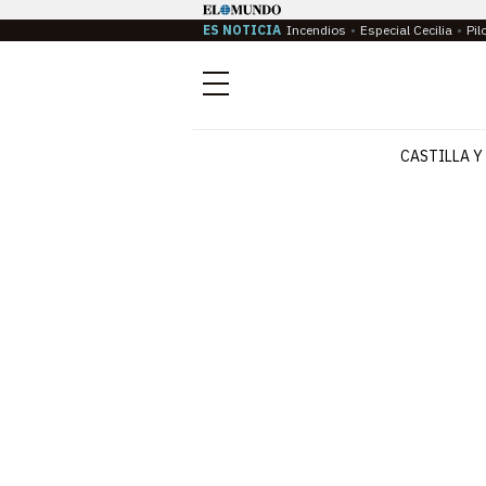
ES NOTICIA
Incendios
Especial Cecilia
Pil
Menú
CASTILLA Y