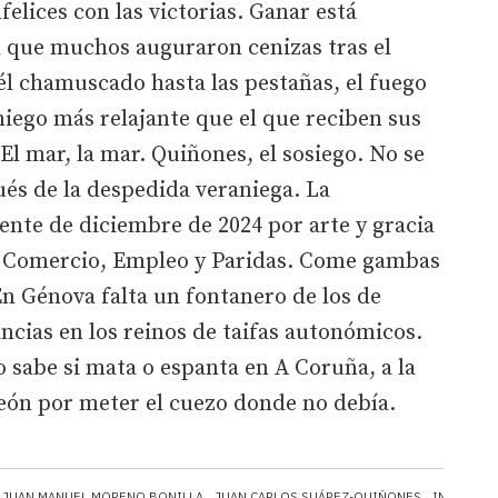
elices con las victorias. Ganar está
l que muchos auguraron cenizas tras el
 él chamuscado hasta las pestañas, el fuego
niego más relajante que el que reciben sus
l mar, la mar. Quiñones, el sosiego. No se
és de la despedida veraniega. La
ente de diciembre de 2024 por arte y gracia
a, Comercio, Empleo y Paridas. Come gambas
n Génova falta un fontanero de los de
ncias en los reinos de taifas autonómicos.
 sabe si mata o espanta en A Coruña, a la
León por meter el cuezo donde no debía.
JUAN MANUEL MORENO BONILLA
JUAN CARLOS SUÁREZ-QUIÑONES
INDUSTRI