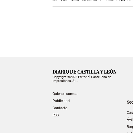
Copyright ©2026 Editorial Castellana de
Impresiones, S.L.
Quiénes somos
Publicidad
Sec
Contacto
Cas
RSS
Ávi
Bur