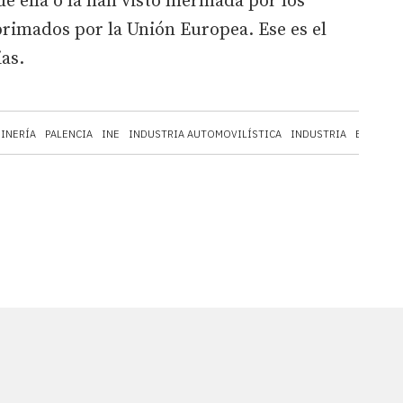
e ella o la han visto mermada por los
rimados por la Unión Europea. Ese es el
as.
INERÍA
PALENCIA
INE
INDUSTRIA AUTOMOVILÍSTICA
INDUSTRIA
EMPLEO