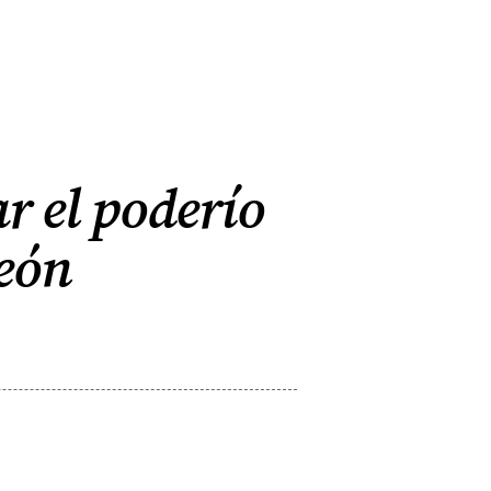
ar el poderío
León