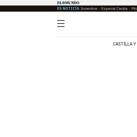
ES NOTICIA
Incendios
Especial Cecilia
Pil
Menú
CASTILLA Y