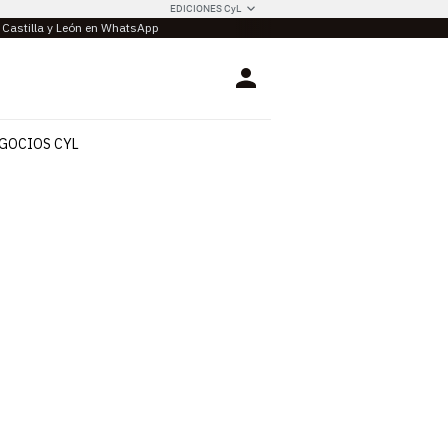
EDICIONES CyL
e Castilla y León en WhatsApp
Login
GOCIOS CYL