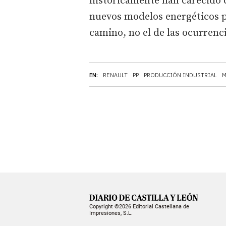
históricamente han carecido d
nuevos modelos energéticos p
camino, no el de las ocurrenci
EN:
RENAULT
PP
PRODUCCIÓN INDUSTRIAL
M
Copyright ©2026 Editorial Castellana de
Impresiones, S.L.