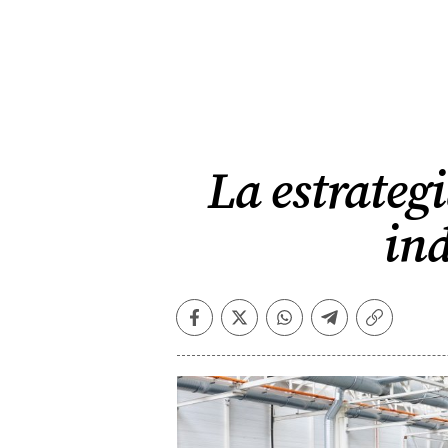
La estrategi
ind
Facebook
Twitter
Whatsapp
Telegram
Copiar
enlace