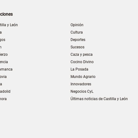
ciones
tilla y León
Opinión
la
Cultura
gos
Deportes
n
Sucesos
ierzo
Caza y pesca
encia
Cocino Divino
amanca
La Posada
ovia
Mundo Agrario
ia
Innovadores
ladolid
Negocios CyL
mora
Últimas noticias de Castilla y León