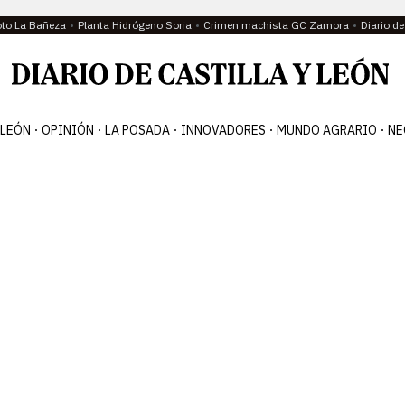
oto La Bañeza
Planta Hidrógeno Soria
Crimen machista GC Zamora
Diario d
 LEÓN
OPINIÓN
LA POSADA
INNOVADORES
MUNDO AGRARIO
NE