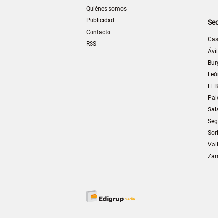
Quiénes somos
Publicidad
Sec
Contacto
Cas
RSS
Ávi
Bur
Leó
El B
Pal
Sal
Seg
Sor
Val
Za