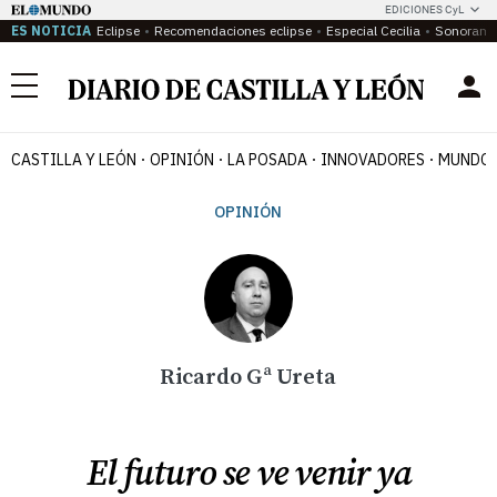
EDICIONES CyL
ES NOTICIA
Eclipse
Recomendaciones eclipse
Especial Cecilia
Sonoram
Menú
CASTILLA Y LEÓN
OPINIÓN
LA POSADA
INNOVADORES
MUNDO 
OPINIÓN
Ricardo Gª Ureta
El futuro se ve venir ya