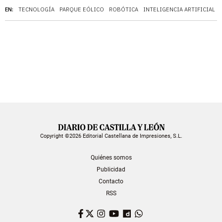
EN:
TECNOLOGÍA
PARQUE EÓLICO
ROBÓTICA
INTELIGENCIA ARTIFICIAL
Copyright ©2026 Editorial Castellana de Impresiones, S.L.
Quiénes somos
Publicidad
Contacto
RSS
Facebook
Twitter
Instagram
YouTube
Dailymotion
WhatsApp