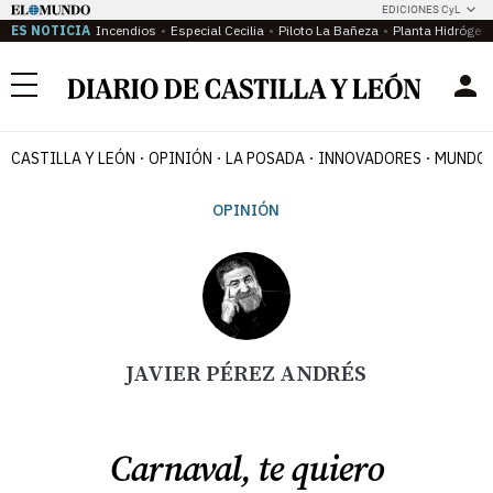
EDICIONES CyL
ES NOTICIA
Incendios
Especial Cecilia
Piloto La Bañeza
Planta Hidrógen
Menú
CASTILLA Y LEÓN
OPINIÓN
LA POSADA
INNOVADORES
MUNDO 
OPINIÓN
JAVIER PÉREZ ANDRÉS
Carnaval, te quiero