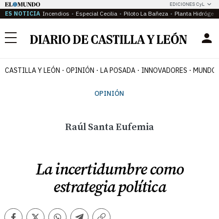
EDICIONES CyL
ES NOTICIA
Incendios
Especial Cecilia
Piloto La Bañeza
Planta Hidrógen
Menú
CASTILLA Y LEÓN
OPINIÓN
LA POSADA
INNOVADORES
MUNDO 
OPINIÓN
Raúl Santa Eufemia
La incertidumbre como
estrategia política