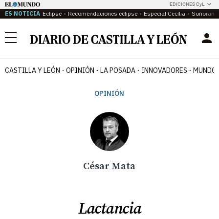
EDICIONES CyL
ES NOTICIA
Eclipse
Recomendaciones eclipse
Especial Cecilia
Sonoram
Menú
CASTILLA Y LEÓN
OPINIÓN
LA POSADA
INNOVADORES
MUNDO 
OPINIÓN
César Mata
Lactancia