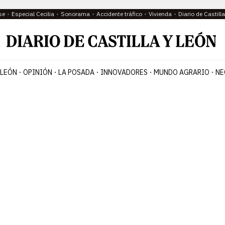
se
Especial Cecilia
Sonorama
Accidente tráfico
Vivienda
Diario de Castil
 LEÓN
OPINIÓN
LA POSADA
INNOVADORES
MUNDO AGRARIO
NE