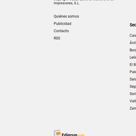
Impresiones, S.L.
Quiénes somos
Publicidad
Sec
Contacto
Cas
RSS
Ávi
Bur
Leó
El B
Pal
Sal
Seg
Sor
Val
Za