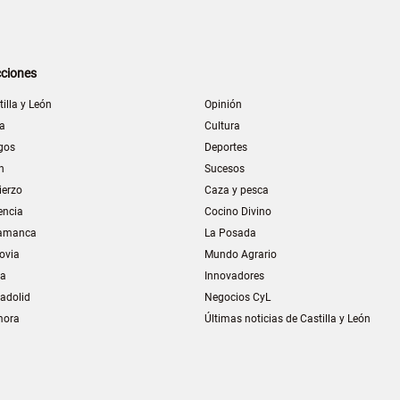
ciones
tilla y León
Opinión
la
Cultura
gos
Deportes
n
Sucesos
ierzo
Caza y pesca
encia
Cocino Divino
amanca
La Posada
ovia
Mundo Agrario
ia
Innovadores
ladolid
Negocios CyL
mora
Últimas noticias de Castilla y León