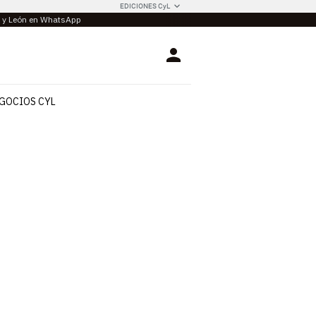
EDICIONES CyL
la y León en WhatsApp
Login
GOCIOS CYL