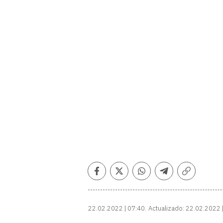
Facebook
Twitter
Whatsapp
Telegram
Copiar
enlace
22.02.2022 | 07:40
Actualizado:
22.02.2022 