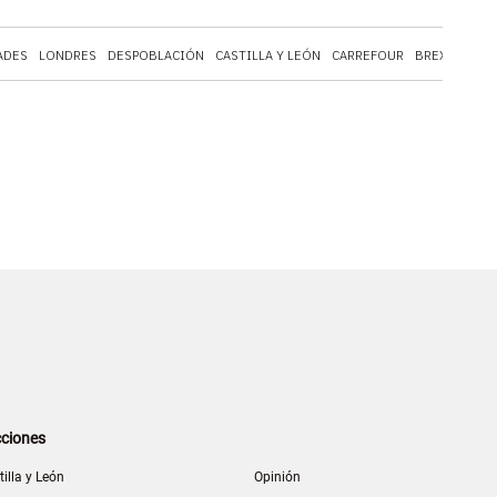
ADES
LONDRES
DESPOBLACIÓN
CASTILLA Y LEÓN
CARREFOUR
BREXIT
BAR
ciones
tilla y León
Opinión