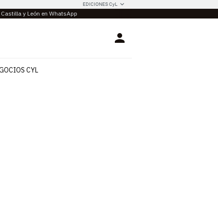
EDICIONES CyL
e Castilla y León en WhatsApp
Login
GOCIOS CYL