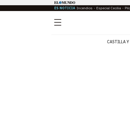
ES NOTICIA
Incendios
Especial Cecilia
Pil
Menú
CASTILLA Y