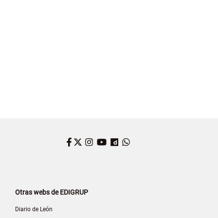
CELONA
Facebook
Twitter
Instagram
YouTube
Dailymotion
WhatsApp
Otras webs de EDIGRUP
Diario de León