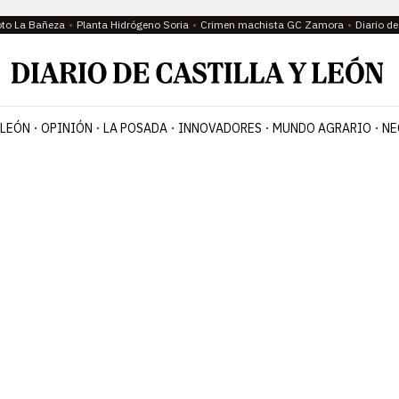
oto La Bañeza
Planta Hidrógeno Soria
Crimen machista GC Zamora
Diario d
 LEÓN
OPINIÓN
LA POSADA
INNOVADORES
MUNDO AGRARIO
NE